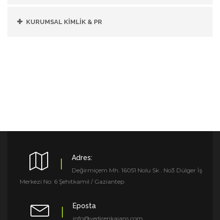
KURUMSAL KİMLİK & PR
Adres:
Değirmiçem Mh. 16051 Nolu Sk . No3 Dülger İş
Merkezi No: 6 Şehitkamil / Gaziantep
Eposta
info@yedirenkajans.com